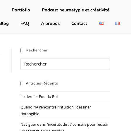
Portfolio
Podcast neuroatypie et créativité
Blog
FAQ
A propos
Contact
Rechercher
Articles Récents
Le dernier Fou du Roi
Quand l’IA rencontre l’intuition : dessiner
l’intangible
Naviguer dans l’incertitude : 7 conseils pour réussir
une transition de carrière